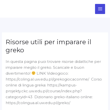
Vai
al
contenuto
Risorse utili per imparare il
Risorse
utili
greko
per
imparare
In questa pagina puoi trovare risorse didattiche per
il
imparare meglio il greko. Scaricale e buon
greko
divertimento!
LINK Videogioco:
https://coling.al.uw.edu.pl/grekogiocaconme/ Corso
online di lingua greka: https://kampus-
projekty.ckc.uw.edu.pl/course/index.php?
categoryid=43 Dizionario greko-italiano online:
https://colingua.al.uw.edu.pl/greko/