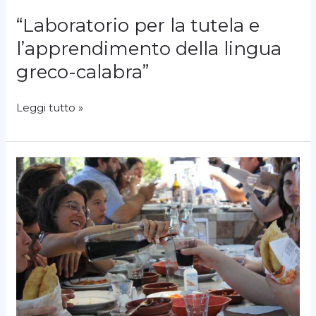
“Laboratorio per la tutela e
“Laboratorio
per
l’apprendimento della lingua
la
greco-calabra”
tutela
e
l’apprendimento
Leggi tutto »
della
lingua
greco-
Se
calabra”
mi
parli
vivo