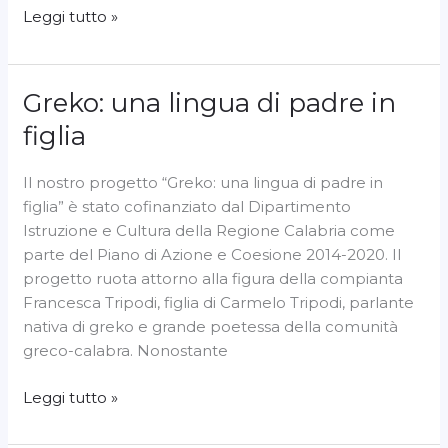
Leggi tutto »
Greko: una lingua di padre in
Greko:
una
figlia
lingua
di
Il nostro progetto “Greko: una lingua di padre in
padre
figlia” è stato cofinanziato dal Dipartimento
in
Istruzione e Cultura della Regione Calabria come
figlia
parte del Piano di Azione e Coesione 2014-2020. Il
progetto ruota attorno alla figura della compianta
Francesca Tripodi, figlia di Carmelo Tripodi, parlante
nativa di greko e grande poetessa della comunità
greco-calabra. Nonostante
Leggi tutto »